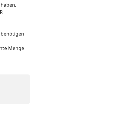
 haben, 
R 
 benötigen 
chte Menge 