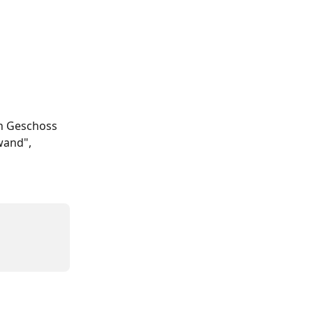
in Geschoss 
wand", 