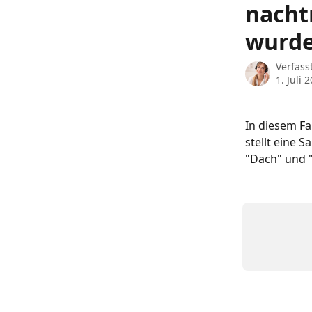
nacht
wurd
Verfass
1. Juli 
In diesem Fa
stellt eine 
"Dach" und "