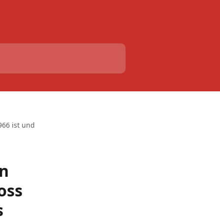
66 ist und
en
oss
s