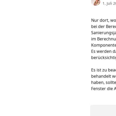
1. Juli 
Nur dort, w
bei der Berec
Sanierungsja
im Berechnu
Komponenten
Es werden da
berücksichti
Es ist zu be
behandelt we
haben, sollt
Fenster die 