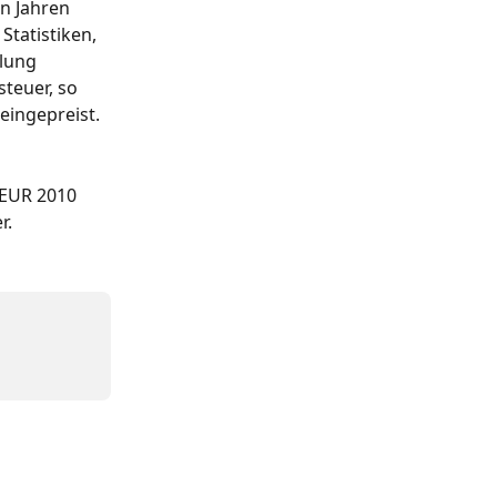
n Jahren 
tatistiken, 
lung 
teuer, so 
eingepreist.
 EUR 2010 
r.